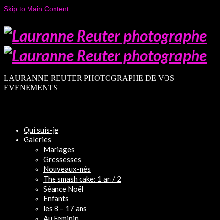
Skip to Main Content
LAURANNE REUTER PHOTOGRAPHE DE VOS
EVENEMENTS
Qui suis-je
Galeries
Mariages
Grossesses
Nouveaux-nés
The smash cake: 1 an / 2
Séance Noël
Enfants
les 8 – 17 ans
Au Feminin