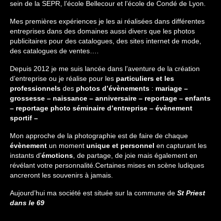
The smash cake: 1 an / 2
sein de la SEPR, l’école Bellecour et l’école de Condé de Lyon.
Séance Noël
Mes premières expériences je les ai réalisées dans différentes
entreprises dans des domaines aussi divers que les photos
publicitaires pour des catalogues, des sites internet de mode,
Enfants
des catalogues de ventes….
les 8 – 17 ans
Depuis 2012 je me suis lancée dans l’aventure de la création
d’entreprise ou je réalise pour les
particuliers et les
Au Feminin
professionnels
des
photos d’évènements
:
mariage –
grossesse – naissance – anniversaire – reportage – enfants
Le 8 décembre Lyon
– reportage photo séminaire d’entreprise – évènement
sportif –
Carnaval d’Annecy
Mon approche de la photographie est de faire de chaque
Macro
évènement
un moment
unique et personnel
en capturant les
instants d’
émotions
, de partage, de joie mais également en
Reportages / Nature morte
révélant votre personnalité.Certaines mises en scène ludiques
ancreront les souvenirs à jamais.
Galeries Privées
Aujourd’hui ma société est située sur la commune de
St Priest
dans le 69
séance du 25.04.26