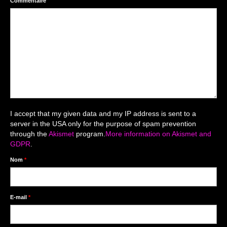
Commentaire
Mariage du 18.04.2026
Séance du 06.06.2026
Mariage du 27.06
Séance Nouveau Né
Cartes de remerciement
Photomontages
I accept that my given data and my IP address is sent to a
server in the USA only for the purpose of spam prevention
Prestations
through the
Akismet
program.
More information on Akismet and
GDPR
.
Tarifs
Nom
*
Contact
Livre d’Or
E-mail
*
Décors studio / Tenues / Accessoires