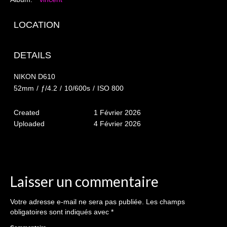
The smash cake: 1 an / 2
Séance Noël
LOCATION
Enfants
DETAILS
les 8 – 17 ans
NIKON D610
Au Feminin
52mm
/
ƒ/4.2
/
10/600s
/
ISO 800
Le 8 décembre Lyon
Created
1 Février 2026
Uploaded
4 Février 2026
Carnaval d’Annecy
Macro
Reportages / Nature morte
Laisser un commentaire
Galeries Privées
Votre adresse e-mail ne sera pas publiée.
Les champs
séance du 25.04.26
obligatoires sont indiqués avec
*