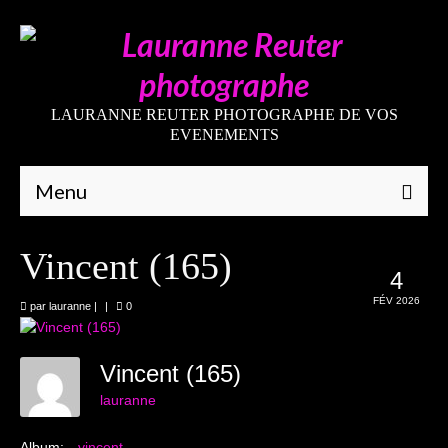
LAURANNE REUTER PHOTOGRAPHE DE VOS
EVENEMENTS
Menu
Qui suis-je
Vincent (165)
4
Galeries
FÉV 2026
par
lauranne
|
|
0
Mariages
Grossesses
Vincent (165)
lauranne
Nouveaux-nés
Album:
vincent