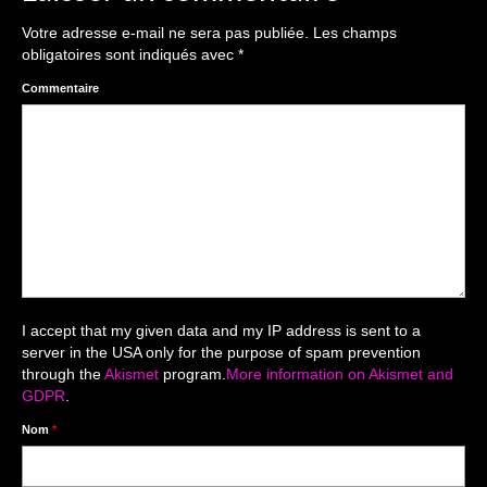
The smash cake: 1 an / 2
Votre adresse e-mail ne sera pas publiée.
Les champs
Séance Noël
obligatoires sont indiqués avec
*
Enfants
Commentaire
les 8 – 17 ans
Au Feminin
Le 8 décembre Lyon
Carnaval d’Annecy
Macro
I accept that my given data and my IP address is sent to a
server in the USA only for the purpose of spam prevention
Reportages / Nature morte
through the
Akismet
program.
More information on Akismet and
GDPR
.
Galeries Privées
Nom
*
séance du 25.04.26