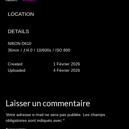
The smash cake: 1 an / 2
Séance Noël
LOCATION
Enfants
DETAILS
les 8 – 17 ans
NIKON D610
Au Feminin
36mm
/
ƒ/4.0
/
10/600s
/
ISO 800
Le 8 décembre Lyon
Created
1 Février 2026
Uploaded
4 Février 2026
Carnaval d’Annecy
Macro
Reportages / Nature morte
Laisser un commentaire
Galeries Privées
Votre adresse e-mail ne sera pas publiée.
Les champs
séance du 25.04.26
obligatoires sont indiqués avec
*