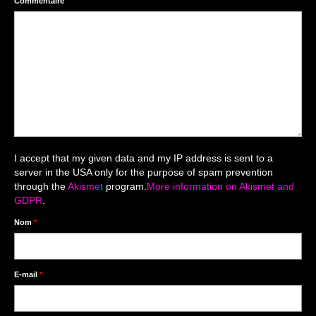
Commentaire
Mariage du 18.04.2026
Séance du 06.06.2026
Mariage du 27.06
Séance Nouveau Né
Cartes de remerciement
Photomontages
I accept that my given data and my IP address is sent to a
server in the USA only for the purpose of spam prevention
Prestations
through the
Akismet
program.
More information on Akismet and
GDPR
.
Tarifs
Nom
*
Contact
Livre d’Or
E-mail
*
Décors studio / Tenues / Accessoires