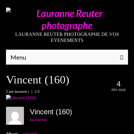
LAURANNE REUTER PHOTOGRAPHE DE VOS
EVENEMENTS
Menu
Qui suis-je
Vincent (160)
4
Galeries
FÉV 2026
par
lauranne
|
|
0
Mariages
Grossesses
Vincent (160)
lauranne
Nouveaux-nés
Album:
vincent