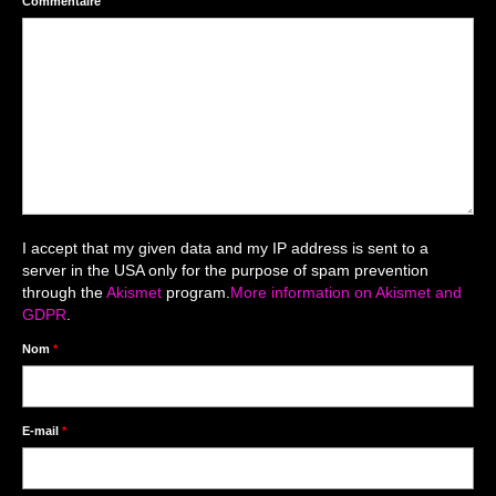
Commentaire
Mariage du 18.04.2026
Séance du 06.06.2026
Mariage du 27.06
Séance Nouveau Né
Cartes de remerciement
Photomontages
I accept that my given data and my IP address is sent to a
server in the USA only for the purpose of spam prevention
Prestations
through the
Akismet
program.
More information on Akismet and
GDPR
.
Tarifs
Nom
*
Contact
Livre d’Or
E-mail
*
Décors studio / Tenues / Accessoires