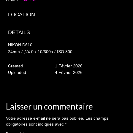
The smash cake: 1 an / 2
Séance Noël
LOCATION
Enfants
DETAILS
les 8 – 17 ans
NIKON D610
Au Feminin
24mm
/
ƒ/4.0
/
10/600s
/
ISO 800
Le 8 décembre Lyon
Created
1 Février 2026
Uploaded
4 Février 2026
Carnaval d’Annecy
Macro
Reportages / Nature morte
Laisser un commentaire
Galeries Privées
Votre adresse e-mail ne sera pas publiée.
Les champs
séance du 25.04.26
obligatoires sont indiqués avec
*