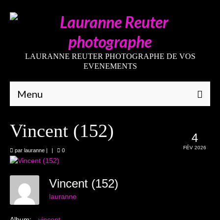
LAURANNE REUTER PHOTOGRAPHE DE VOS
EVENEMENTS
Menu
Qui suis-je
Vincent (152)
4
Galeries
FÉV 2026
par
lauranne
|
|
0
Mariages
Grossesses
Vincent (152)
lauranne
Nouveaux-nés
Album:
vincent