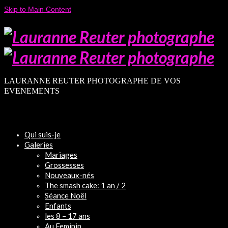
Skip to Main Content
LAURANNE REUTER PHOTOGRAPHE DE VOS
EVENEMENTS
Qui suis-je
Galeries
Mariages
Grossesses
Nouveaux-nés
The smash cake: 1 an / 2
Séance Noël
Enfants
les 8 – 17 ans
Au Feminin