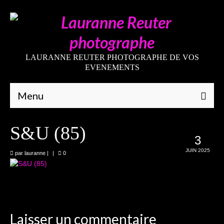
LAURANNE REUTER PHOTOGRAPHE DE VOS
EVENEMENTS
Menu
Qui suis-je
S&U (85)
3
Galeries
JUIN 2025
par
lauranne
|
|
0
Mariages
Grossesses
Nouveaux-nés
Laisser un commentaire