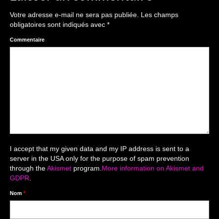
The smash cake: 1 an / 2
Votre adresse e-mail ne sera pas publiée.
Les champs
Séance Noël
obligatoires sont indiqués avec
*
Enfants
Commentaire
les 8 – 17 ans
Au Feminin
Le 8 décembre Lyon
Carnaval d’Annecy
Macro
I accept that my given data and my IP address is sent to a
server in the USA only for the purpose of spam prevention
Reportages / Nature morte
through the
Akismet
program.
More information on Akismet and
GDPR
.
Galeries Privées
Nom
*
séance du 25.04.26