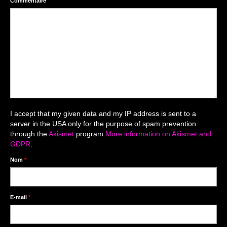
Commentaire
Mariage du 18.04.2026
Séance du 06.06.2026
Mariage du 27.06
Séance Nouveau Né
Cartes de remerciement
Photomontages
I accept that my given data and my IP address is sent to a
server in the USA only for the purpose of spam prevention
Prestations
through the
Akismet
program.
More information on Akismet and
GDPR
.
Tarifs
Nom
*
Contact
Livre d’Or
E-mail
*
Décors studio / Tenues / Accessoires