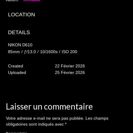
The smash cake: 1 an / 2
Séance Noël
LOCATION
Enfants
DETAILS
les 8 – 17 ans
NIKON D610
Au Feminin
85mm
/
ƒ/13.0
/
10/1600s
/
ISO 200
Le 8 décembre Lyon
Created
22 Février 2026
Uploaded
25 Février 2026
Carnaval d’Annecy
Macro
Reportages / Nature morte
Laisser un commentaire
Galeries Privées
Votre adresse e-mail ne sera pas publiée.
Les champs
séance du 25.04.26
obligatoires sont indiqués avec
*