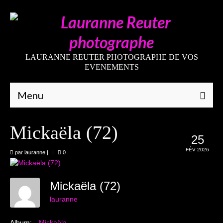
LAURANNE REUTER PHOTOGRAPHE DE VOS
EVENEMENTS
Menu
Qui suis-je
Mickaëla (72)
25
Galeries
FÉV 2026
par
lauranne
|
|
0
Mariages
Grossesses
Mickaëla (72)
lauranne
Nouveaux-nés
Album:
Mickaëla