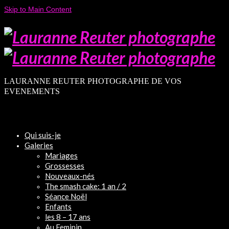
Skip to Main Content
LAURANNE REUTER PHOTOGRAPHE DE VOS
EVENEMENTS
Qui suis-je
Galeries
Mariages
Grossesses
Nouveaux-nés
The smash cake: 1 an / 2
Séance Noël
Enfants
les 8 – 17 ans
Au Feminin