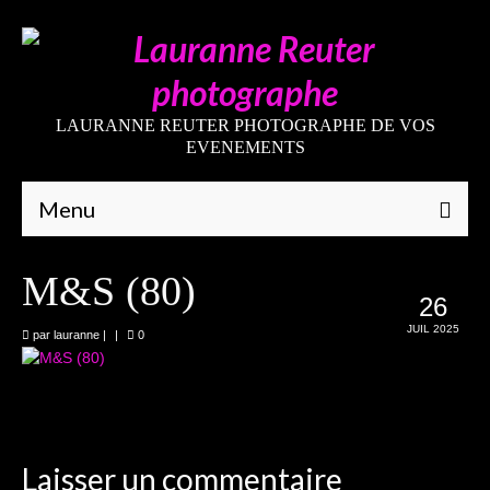
LAURANNE REUTER PHOTOGRAPHE DE VOS
EVENEMENTS
Menu
Qui suis-je
M&S (80)
26
Galeries
JUIL 2025
par
lauranne
|
|
0
Mariages
Grossesses
Nouveaux-nés
Laisser un commentaire