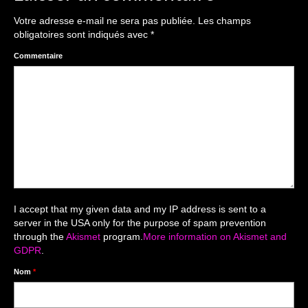
The smash cake: 1 an / 2
Votre adresse e-mail ne sera pas publiée.
Les champs
Séance Noël
obligatoires sont indiqués avec
*
Enfants
Commentaire
les 8 – 17 ans
Au Feminin
Le 8 décembre Lyon
Carnaval d’Annecy
Macro
I accept that my given data and my IP address is sent to a
server in the USA only for the purpose of spam prevention
Reportages / Nature morte
through the
Akismet
program.
More information on Akismet and
GDPR
.
Galeries Privées
Nom
*
séance du 25.04.26