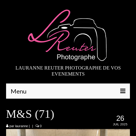
LAURANNE REUTER PHOTOGRAPHE DE VOS
EVENEMENTS
Menu
Qui suis-je
M&S (71)
26
Galeries
JUIL 2025
par
lauranne
|
|
0
Mariages