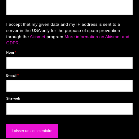
Livre d’Or
Décors studio / Tenues / Accessoires
I accept that my given data and my IP address is sent to a
server in the USA only for the purpose of spam prevention
through the
Akismet
program.
More information on Akismet and
GDPR
.
Nom
*
E-mail
*
Site web