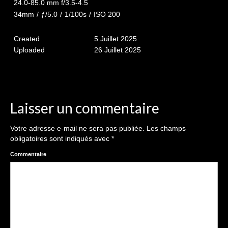
24.0-85.0 mm f/3.5-4.5
34mm
/
ƒ/5.0
/
1/100s
/
ISO 200
Galeries Privées
séance du 25.04.26
Created
5 Juillet 2025
Uploaded
26 Juillet 2025
Mariage du 18.04.2026
Séance du 06.06.2026
Mariage du 27.06
Laisser un commentaire
Séance Nouveau Né
Votre adresse e-mail ne sera pas publiée.
Les champs
obligatoires sont indiqués avec
*
Cartes de remerciement
Commentaire
Photomontages
Prestations
Tarifs
Contact