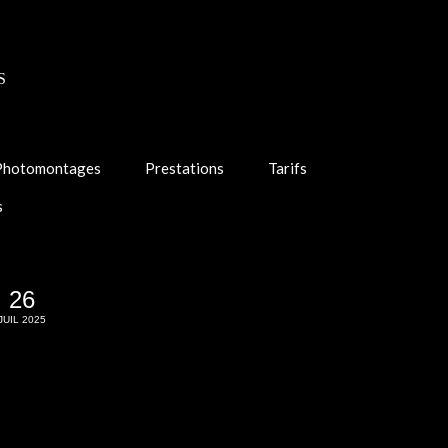
S
Photomontages
Prestations
Tarifs
s
26
JUIL 2025