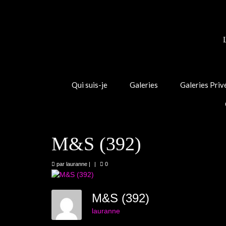
Qui suis-je
Galeries
Galeries Priv
M&S (392)
par
lauranne
|
|
0
M&S (392)
lauranne