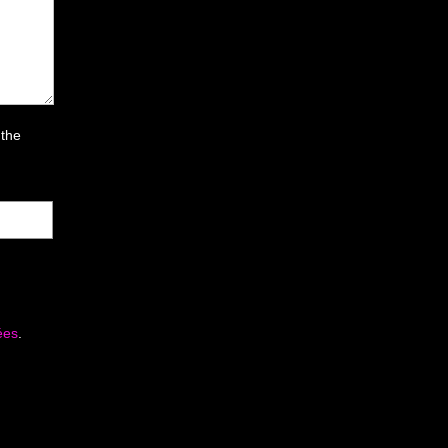
 the
ées
.