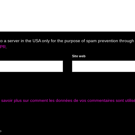
to a server in the USA only for the purpose of spam prevention through
DPR
.
Site web
 savoir plus sur comment les données de vos commentaires sont utilis
P