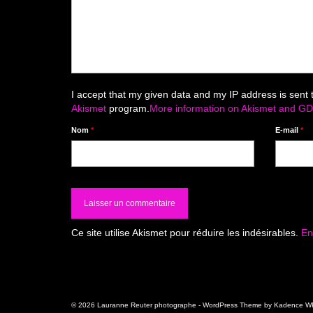
I accept that my given data and my IP address is sent 
Akismet
program.
More information on Akismet and G
Nom
*
E-mail
*
Ce site utilise Akismet pour réduire les indésirables.
En
© 2026 Lauranne Reuter photographe - WordPress Theme by
Kadence W