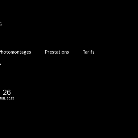
S
Photomontages
Prestations
Tarifs
s
26
JUIL 2025