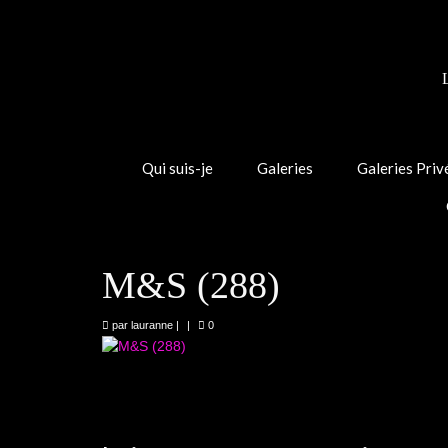
Qui suis-je
Galeries
Galeries Priv
M&S (288)
par
lauranne
|
|
0