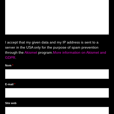
Mariage du 18.04.2026
Séance du 06.06.2026
Mariage du 27.06
Séance Nouveau Né
I accept that my given data and my IP address is sent to a
Cartes de remerciement
server in the USA only for the purpose of spam prevention
through the
Akismet
program.
More information on Akismet and
Photomontages
GDPR
.
Prestations
Nom
*
Tarifs
Contact
E-mail
*
Livre d’Or
Site web
Décors studio / Tenues / Accessoires