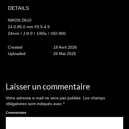
The smash cake: 1 an / 2
DETAILS
Séance Noël
NIKON D610
Enfants
24.0-85.0 mm f/3.5-4.5
24mm
/
ƒ/4.0
/
1/60s
/
ISO 800
les 8 – 17 ans
Created
18 Avril 2026
Au Feminin
Uploaded
26 Mai 2026
Le 8 décembre Lyon
Carnaval d’Annecy
Macro
Laisser un commentaire
Reportages / Nature morte
Votre adresse e-mail ne sera pas publiée.
Les champs
obligatoires sont indiqués avec
*
Galeries Privées
Commentaire
séance du 25.04.26