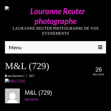
LAURANNE REUTER PHOTOGRAPHE DE VOS
EVENEMENTS
Menu
Qui suis-je
M&L (729)
26
Galeries
MAI 2026
par
lauranne
|
|
0
Mariages
Grossesses
M&L (729)
lauranne
Nouveaux-nés