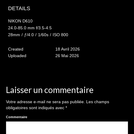
The smash cake: 1 an / 2
DETAILS
Séance Noël
NIKON D610
Enfants
24.0-85.0 mm f/3.5-4.5
28mm
/
ƒ/4.0
/
1/60s
/
ISO 800
les 8 – 17 ans
Created
18 Avril 2026
Au Feminin
Uploaded
26 Mai 2026
Le 8 décembre Lyon
Carnaval d’Annecy
Macro
Laisser un commentaire
Reportages / Nature morte
Votre adresse e-mail ne sera pas publiée.
Les champs
obligatoires sont indiqués avec
*
Galeries Privées
Commentaire
séance du 25.04.26