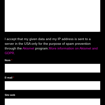
Mariage du 18.04.2026
Séance du 06.06.2026
Mariage du 27.06
Séance Nouveau Né
I accept that my given data and my IP address is sent to a
Cartes de remerciement
server in the USA only for the purpose of spam prevention
through the
Akismet
program.
More information on Akismet and
Photomontages
GDPR
.
Prestations
Nom
*
Tarifs
Contact
E-mail
*
Livre d’Or
Site web
Décors studio / Tenues / Accessoires