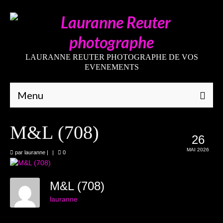
LAURANNE REUTER PHOTOGRAPHE DE VOS
EVENEMENTS
Menu
Qui suis-je
M&L (708)
26
Galeries
MAI 2026
par
lauranne
|
|
0
Mariages
Grossesses
M&L (708)
lauranne
Nouveaux-nés