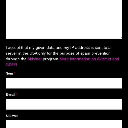
Mariage du 18.04.2026
Séance du 06.06.2026
Mariage du 27.06
Séance Nouveau Né
I accept that my given data and my IP address is sent to a
Cartes de remerciement
server in the USA only for the purpose of spam prevention
through the
Akismet
program.
More information on Akismet and
Photomontages
GDPR
.
Prestations
Nom
*
Tarifs
Contact
E-mail
*
Livre d’Or
Site web
Décors studio / Tenues / Accessoires