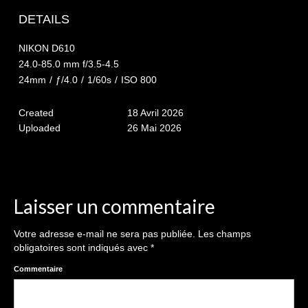
The smash cake: 1 an / 2
DETAILS
Séance Noël
NIKON D610
Enfants
24.0-85.0 mm f/3.5-4.5
24mm
/
ƒ/4.0
/
1/60s
/
ISO 800
les 8 – 17 ans
Created
18 Avril 2026
Au Feminin
Uploaded
26 Mai 2026
Le 8 décembre Lyon
Carnaval d’Annecy
Macro
Laisser un commentaire
Reportages / Nature morte
Votre adresse e-mail ne sera pas publiée.
Les champs
obligatoires sont indiqués avec
*
Galeries Privées
Commentaire
séance du 25.04.26