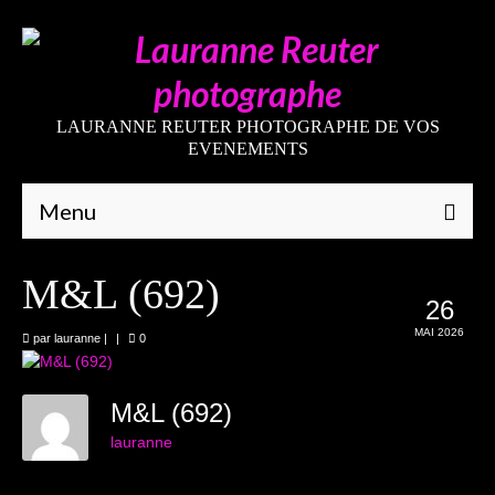
LAURANNE REUTER PHOTOGRAPHE DE VOS
EVENEMENTS
Menu
Qui suis-je
M&L (692)
26
Galeries
MAI 2026
par
lauranne
|
|
0
Mariages
Grossesses
M&L (692)
lauranne
Nouveaux-nés