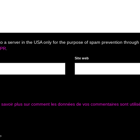
to a server in the USA only for the purpose of spam prevention through
DPR
.
Site web
 savoir plus sur comment les données de vos commentaires sont utilis
P