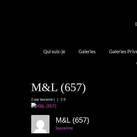
Qui suis-je
Galeries
Galeries Priv
M&L (657)
par
lauranne
|
|
0
M&L (657)
lauranne