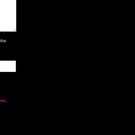
 the
ées
.