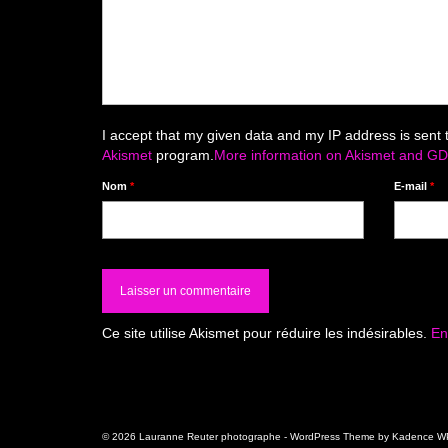
I accept that my given data and my IP address is sent 
Akismet
program.
More information on Akismet and G
Nom
*
E-mail
*
Ce site utilise Akismet pour réduire les indésirables.
En
© 2026 Lauranne Reuter photographe - WordPress Theme by
Kadence W