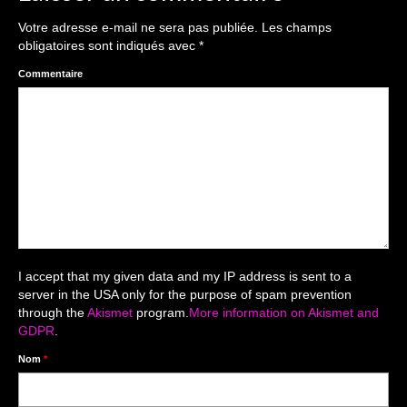
The smash cake: 1 an / 2
Votre adresse e-mail ne sera pas publiée.
Les champs
Séance Noël
obligatoires sont indiqués avec
*
Enfants
Commentaire
les 8 – 17 ans
Au Feminin
Le 8 décembre Lyon
Carnaval d’Annecy
Macro
I accept that my given data and my IP address is sent to a
server in the USA only for the purpose of spam prevention
Reportages / Nature morte
through the
Akismet
program.
More information on Akismet and
GDPR
.
Galeries Privées
Nom
*
séance du 25.04.26