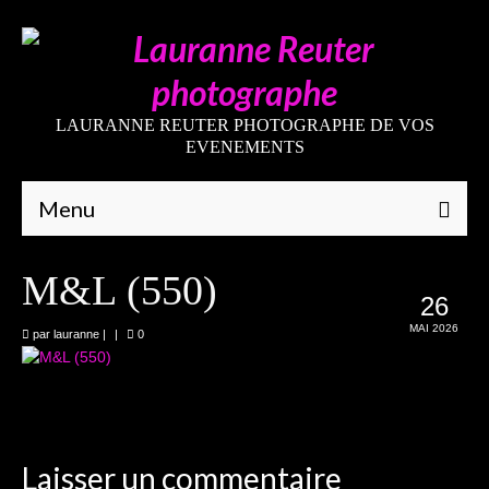
LAURANNE REUTER PHOTOGRAPHE DE VOS
EVENEMENTS
Menu
Qui suis-je
M&L (550)
26
Galeries
MAI 2026
par
lauranne
|
|
0
Mariages
Grossesses
Nouveaux-nés
Laisser un commentaire