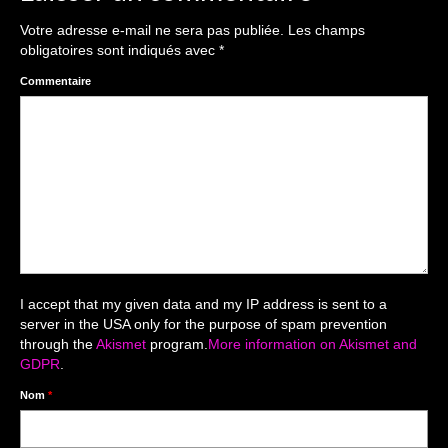
The smash cake: 1 an / 2
Votre adresse e-mail ne sera pas publiée.
Les champs
Séance Noël
obligatoires sont indiqués avec
*
Enfants
Commentaire
les 8 – 17 ans
Au Feminin
Le 8 décembre Lyon
Carnaval d’Annecy
Macro
I accept that my given data and my IP address is sent to a
server in the USA only for the purpose of spam prevention
Reportages / Nature morte
through the
Akismet
program.
More information on Akismet and
GDPR
.
Galeries Privées
Nom
*
séance du 25.04.26