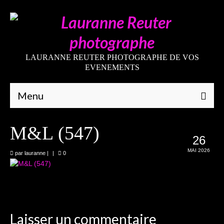
LAURANNE REUTER PHOTOGRAPHE DE VOS
EVENEMENTS
Menu
Qui suis-je
M&L (547)
26
Galeries
MAI 2026
par
lauranne
|
|
0
Mariages
Grossesses
Nouveaux-nés
Laisser un commentaire