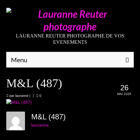
LAURANNE REUTER PHOTOGRAPHE DE VOS
EVENEMENTS
Menu
Qui suis-je
M&L (487)
26
Galeries
MAI 2026
par
lauranne
|
|
0
Mariages
Grossesses
M&L (487)
lauranne
Nouveaux-nés