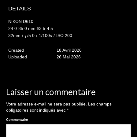
The smash cake: 1 an / 2
DETAILS
Séance Noël
NIKON D610
Enfants
24.0-85.0 mm f/3.5-4.5
32mm
/
ƒ/5.0
/
1/100s
/
ISO 200
les 8 – 17 ans
Created
18 Avril 2026
Au Feminin
Uploaded
26 Mai 2026
Le 8 décembre Lyon
Carnaval d’Annecy
Macro
Laisser un commentaire
Reportages / Nature morte
Votre adresse e-mail ne sera pas publiée.
Les champs
obligatoires sont indiqués avec
*
Galeries Privées
Commentaire
séance du 25.04.26