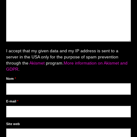
Mariage du 18.04.2026
Séance du 06.06.2026
Mariage du 27.06
Séance Nouveau Né
I accept that my given data and my IP address is sent to a
Cartes de remerciement
server in the USA only for the purpose of spam prevention
through the
Akismet
program.
More information on Akismet and
Photomontages
GDPR
.
Prestations
Nom
*
Tarifs
Contact
E-mail
*
Livre d’Or
Site web
Décors studio / Tenues / Accessoires