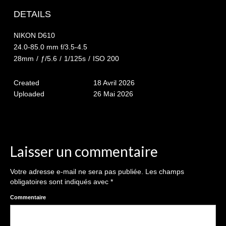
The smash cake: 1 an / 2
DETAILS
Séance Noël
NIKON D610
Enfants
24.0-85.0 mm f/3.5-4.5
28mm
/
ƒ/5.6
/
1/125s
/
ISO 200
les 8 – 17 ans
Created
18 Avril 2026
Au Feminin
Uploaded
26 Mai 2026
Le 8 décembre Lyon
Carnaval d’Annecy
Macro
Laisser un commentaire
Reportages / Nature morte
Votre adresse e-mail ne sera pas publiée.
Les champs
obligatoires sont indiqués avec
*
Galeries Privées
Commentaire
séance du 25.04.26