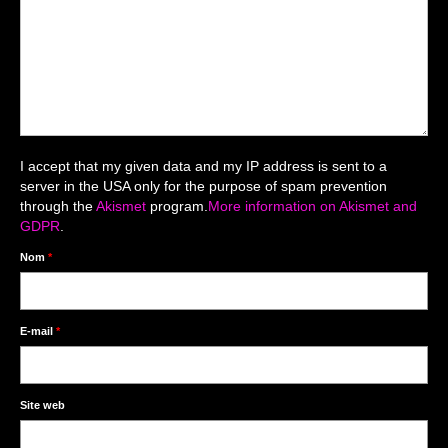
Mariage du 18.04.2026
Séance du 06.06.2026
Mariage du 27.06
Séance Nouveau Né
I accept that my given data and my IP address is sent to a
Cartes de remerciement
server in the USA only for the purpose of spam prevention
through the
Akismet
program.
More information on Akismet and
Photomontages
GDPR
.
Prestations
Nom
*
Tarifs
Contact
E-mail
*
Livre d’Or
Site web
Décors studio / Tenues / Accessoires