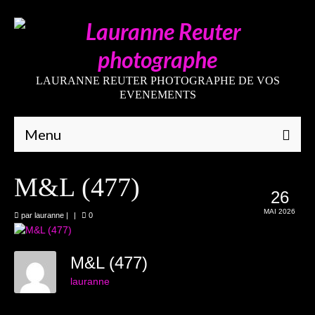
LAURANNE REUTER PHOTOGRAPHE DE VOS
EVENEMENTS
Menu
Qui suis-je
M&L (477)
26
Galeries
MAI 2026
par
lauranne
|
|
0
Mariages
Grossesses
M&L (477)
lauranne
Nouveaux-nés