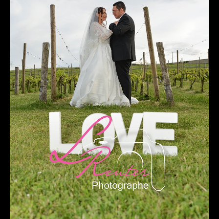
The smash cake: 1 an / 2
Séance Noël
Enfants
les 8 – 17 ans
Au Feminin
Le 8 décembre Lyon
Carnaval d’Annecy
Macro
Reportages / Nature morte
Galeries Privées
séance du 25.04.26