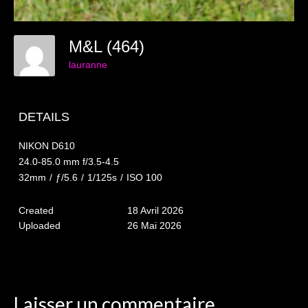
Mariage du 18.04.2026
Séance du 06.06.2026
M&L (464)
Mariage du 27.06
lauranne
Séance Nouveau Né
Cartes de remerciement
DETAILS
Photomontages
NIKON D610
24.0-85.0 mm f/3.5-4.5
Prestations
32mm
/
ƒ/5.6
/
1/125s
/
ISO 100
Tarifs
Created
18 Avril 2026
Uploaded
26 Mai 2026
Contact
Livre d’Or
Décors studio / Tenues / Accessoires
Laisser un commentaire