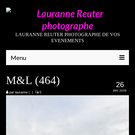
LAURANNE REUTER PHOTOGRAPHE DE VOS
EVENEMENTS
Menu
Qui suis-je
M&L (464)
26
Galeries
MAI 2026
par
lauranne
|
|
0
Mariages
Grossesses
Nouveaux-nés