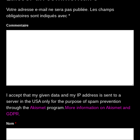
The smash cake: 1 an / 2
Votre adresse e-mail ne sera pas publiée.
Les champs
Séance Noël
obligatoires sont indiqués avec
*
Enfants
Commentaire
les 8 – 17 ans
Au Feminin
Le 8 décembre Lyon
Carnaval d’Annecy
Macro
I accept that my given data and my IP address is sent to a
server in the USA only for the purpose of spam prevention
Reportages / Nature morte
through the
Akismet
program.
More information on Akismet and
GDPR
.
Galeries Privées
Nom
*
séance du 25.04.26