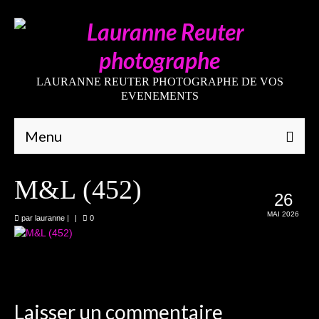
LAURANNE REUTER PHOTOGRAPHE DE VOS
EVENEMENTS
Menu
Qui suis-je
M&L (452)
26
Galeries
MAI 2026
par
lauranne
|
|
0
Mariages
Grossesses
Nouveaux-nés
Laisser un commentaire