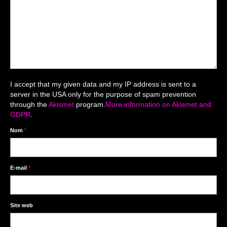
Mariage du 18.04.2026
Séance du 06.06.2026
Mariage du 27.06
Séance Nouveau Né
I accept that my given data and my IP address is sent to a
Cartes de remerciement
server in the USA only for the purpose of spam prevention
through the
Akismet
program.
More information on Akismet and
Photomontages
GDPR
.
Prestations
Nom
*
Tarifs
Contact
E-mail
*
Livre d’Or
Site web
Décors studio / Tenues / Accessoires