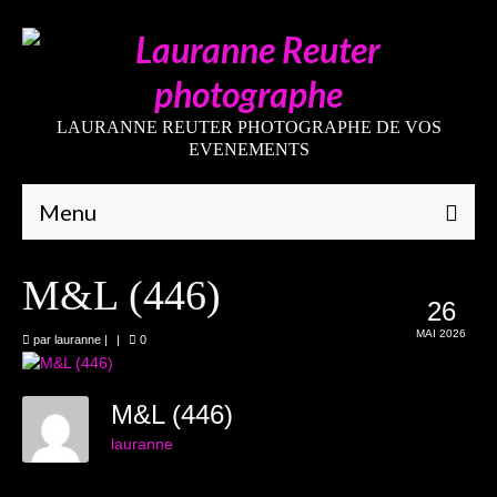
LAURANNE REUTER PHOTOGRAPHE DE VOS
EVENEMENTS
Menu
Qui suis-je
M&L (446)
26
Galeries
MAI 2026
par
lauranne
|
|
0
Mariages
Grossesses
M&L (446)
lauranne
Nouveaux-nés