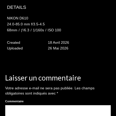
The smash cake: 1 an / 2
DETAILS
Séance Noël
NIKON D610
Enfants
24.0-85.0 mm f/3.5-4.5
68mm
/
ƒ/6.3
/
1/160s
/
ISO 100
les 8 – 17 ans
Created
18 Avril 2026
Au Feminin
Uploaded
26 Mai 2026
Le 8 décembre Lyon
Carnaval d’Annecy
Macro
Laisser un commentaire
Reportages / Nature morte
Votre adresse e-mail ne sera pas publiée.
Les champs
obligatoires sont indiqués avec
*
Galeries Privées
Commentaire
séance du 25.04.26