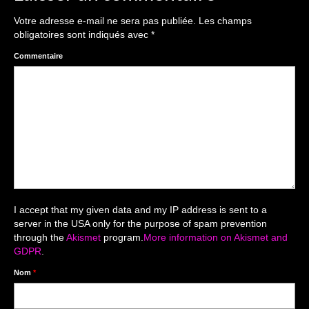
The smash cake: 1 an / 2
Votre adresse e-mail ne sera pas publiée.
Les champs
Séance Noël
obligatoires sont indiqués avec
*
Enfants
Commentaire
les 8 – 17 ans
Au Feminin
Le 8 décembre Lyon
Carnaval d’Annecy
Macro
I accept that my given data and my IP address is sent to a
server in the USA only for the purpose of spam prevention
Reportages / Nature morte
through the
Akismet
program.
More information on Akismet and
GDPR
.
Galeries Privées
Nom
*
séance du 25.04.26