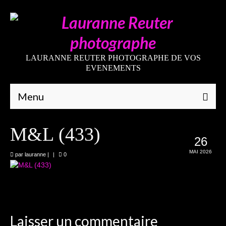
LAURANNE REUTER PHOTOGRAPHE DE VOS
EVENEMENTS
Menu
Qui suis-je
M&L (433)
26
Galeries
MAI 2026
par
lauranne
|
|
0
Mariages
Grossesses
Nouveaux-nés
Laisser un commentaire