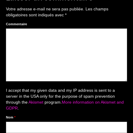
The smash cake: 1 an / 2
Votre adresse e-mail ne sera pas publiée.
Les champs
Séance Noël
obligatoires sont indiqués avec
*
Enfants
Commentaire
les 8 – 17 ans
Au Feminin
Le 8 décembre Lyon
Carnaval d’Annecy
Macro
I accept that my given data and my IP address is sent to a
server in the USA only for the purpose of spam prevention
Reportages / Nature morte
through the
Akismet
program.
More information on Akismet and
GDPR
.
Galeries Privées
Nom
*
séance du 25.04.26