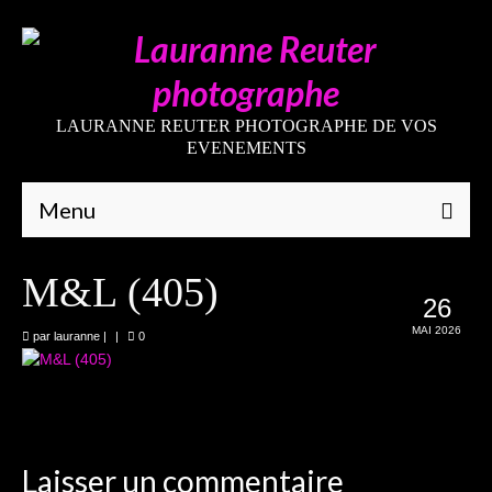
LAURANNE REUTER PHOTOGRAPHE DE VOS
EVENEMENTS
Menu
Qui suis-je
M&L (405)
26
Galeries
MAI 2026
par
lauranne
|
|
0
Mariages
Grossesses
Nouveaux-nés
Laisser un commentaire