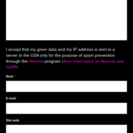
Mariage du 18.04.2026
Séance du 06.06.2026
Mariage du 27.06
Séance Nouveau Né
I accept that my given data and my IP address is sent to a
Cartes de remerciement
server in the USA only for the purpose of spam prevention
through the
Akismet
program.
More information on Akismet and
Photomontages
GDPR
.
Prestations
Nom
*
Tarifs
Contact
E-mail
*
Livre d’Or
Site web
Décors studio / Tenues / Accessoires