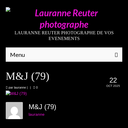
LAURANNE REUTER PHOTOGRAPHE DE VOS
EVENEMENTS
Menu
Qui suis-je
M&J (79)
22
Galeries
OCT 2025
par
lauranne
|
|
0
Mariages
Grossesses
M&J (79)
lauranne
Nouveaux-nés