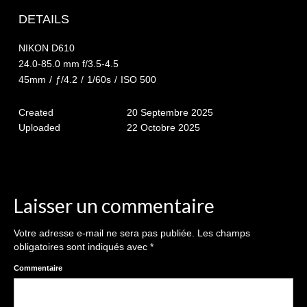
The smash cake: 1 an / 2
DETAILS
Séance Noël
NIKON D610
Enfants
24.0-85.0 mm f/3.5-4.5
45mm
/
ƒ/4.2
/
1/60s
/
ISO 500
les 8 – 17 ans
Created
20 Septembre 2025
Au Feminin
Uploaded
22 Octobre 2025
Le 8 décembre Lyon
Carnaval d’Annecy
Macro
Laisser un commentaire
Reportages / Nature morte
Votre adresse e-mail ne sera pas publiée.
Les champs
obligatoires sont indiqués avec
*
Galeries Privées
Commentaire
séance du 25.04.26