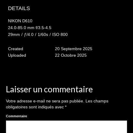
The smash cake: 1 an / 2
DETAILS
Séance Noël
NIKON D610
Enfants
24.0-85.0 mm f/3.5-4.5
29mm
/
ƒ/4.0
/
1/60s
/
ISO 800
les 8 – 17 ans
Created
20 Septembre 2025
Au Feminin
Uploaded
22 Octobre 2025
Le 8 décembre Lyon
Carnaval d’Annecy
Macro
Laisser un commentaire
Reportages / Nature morte
Votre adresse e-mail ne sera pas publiée.
Les champs
obligatoires sont indiqués avec
*
Galeries Privées
Commentaire
séance du 25.04.26