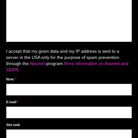
Mariage du 18.04.2026
Séance du 06.06.2026
Mariage du 27.06
Séance Nouveau Né
I accept that my given data and my IP address is sent to a
Cartes de remerciement
server in the USA only for the purpose of spam prevention
through the
Akismet
program.
More information on Akismet and
Photomontages
GDPR
.
Prestations
Nom
*
Tarifs
Contact
E-mail
*
Livre d’Or
Site web
Décors studio / Tenues / Accessoires