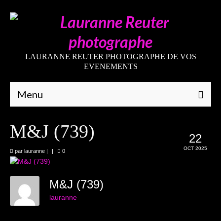
LAURANNE REUTER PHOTOGRAPHE DE VOS
EVENEMENTS
Menu
Qui suis-je
M&J (739)
22
Galeries
OCT 2025
par
lauranne
|
|
0
Mariages
Grossesses
M&J (739)
lauranne
Nouveaux-nés