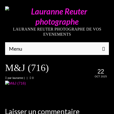
LAURANNE REUTER PHOTOGRAPHE DE VOS
EVENEMENTS
Menu
Qui suis-je
M&J (716)
22
Galeries
OCT 2025
par
lauranne
|
|
0
Mariages
Grossesses
Nouveaux-nés
Laisser un commentaire