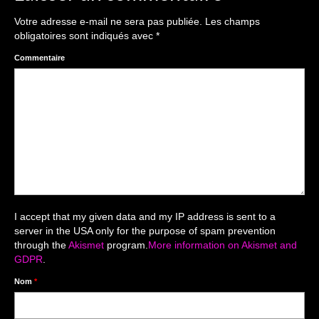
The smash cake: 1 an / 2
Votre adresse e-mail ne sera pas publiée.
Les champs
Séance Noël
obligatoires sont indiqués avec
*
Enfants
Commentaire
les 8 – 17 ans
Au Feminin
Le 8 décembre Lyon
Carnaval d’Annecy
Macro
I accept that my given data and my IP address is sent to a
server in the USA only for the purpose of spam prevention
Reportages / Nature morte
through the
Akismet
program.
More information on Akismet and
GDPR
.
Galeries Privées
Nom
*
séance du 25.04.26