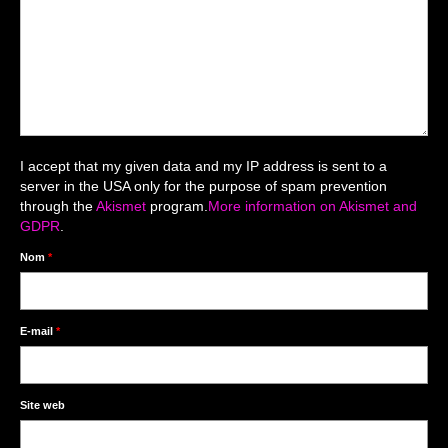
Mariage du 18.04.2026
Séance du 06.06.2026
Mariage du 27.06
Séance Nouveau Né
I accept that my given data and my IP address is sent to a
Cartes de remerciement
server in the USA only for the purpose of spam prevention
through the
Akismet
program.
More information on Akismet and
Photomontages
GDPR
.
Prestations
Nom
*
Tarifs
Contact
E-mail
*
Livre d’Or
Site web
Décors studio / Tenues / Accessoires