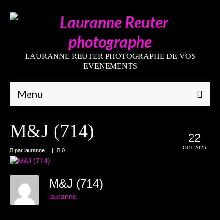
LAURANNE REUTER PHOTOGRAPHE DE VOS
EVENEMENTS
Menu
Qui suis-je
M&J (714)
22
Galeries
OCT 2025
par
lauranne
|
|
0
Mariages
Grossesses
M&J (714)
lauranne
Nouveaux-nés