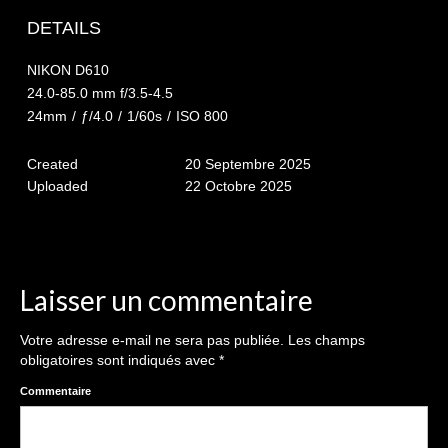
The smash cake: 1 an / 2
DETAILS
Séance Noël
NIKON D610
Enfants
24.0-85.0 mm f/3.5-4.5
24mm
/
ƒ/4.0
/
1/60s
/
ISO 800
les 8 – 17 ans
Created
20 Septembre 2025
Au Feminin
Uploaded
22 Octobre 2025
Le 8 décembre Lyon
Carnaval d’Annecy
Macro
Laisser un commentaire
Reportages / Nature morte
Votre adresse e-mail ne sera pas publiée.
Les champs
obligatoires sont indiqués avec
*
Galeries Privées
Commentaire
séance du 25.04.26