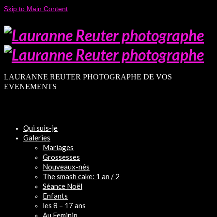
Skip to Main Content
LAURANNE REUTER PHOTOGRAPHE DE VOS
EVENEMENTS
Qui suis-je
Galeries
Mariages
Grossesses
Nouveaux-nés
The smash cake: 1 an / 2
Séance Noël
Enfants
les 8 – 17 ans
Au Feminin