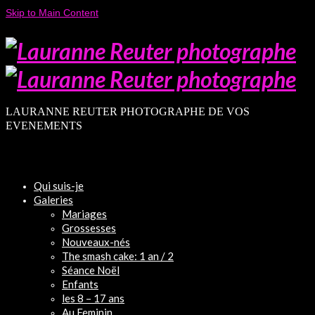
Skip to Main Content
LAURANNE REUTER PHOTOGRAPHE DE VOS
EVENEMENTS
Qui suis-je
Galeries
Mariages
Grossesses
Nouveaux-nés
The smash cake: 1 an / 2
Séance Noël
Enfants
les 8 – 17 ans
Au Feminin