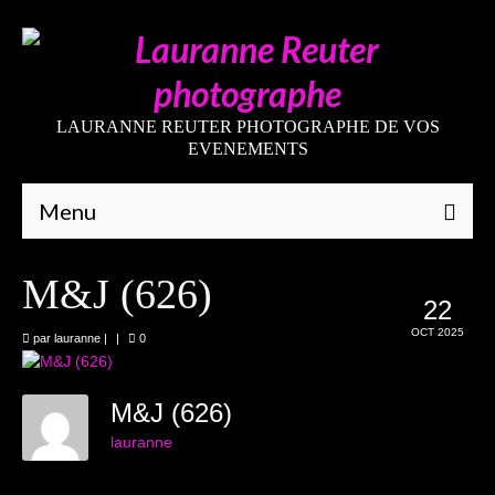
LAURANNE REUTER PHOTOGRAPHE DE VOS
EVENEMENTS
Menu
Qui suis-je
M&J (626)
22
Galeries
OCT 2025
par
lauranne
|
|
0
Mariages
Grossesses
M&J (626)
lauranne
Nouveaux-nés