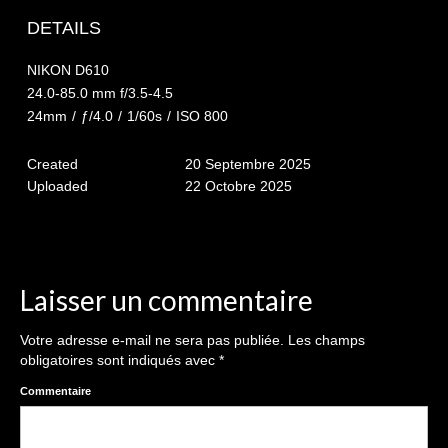
The smash cake: 1 an / 2
DETAILS
Séance Noël
NIKON D610
Enfants
24.0-85.0 mm f/3.5-4.5
24mm
/
ƒ/4.0
/
1/60s
/
ISO 800
les 8 – 17 ans
Created
20 Septembre 2025
Au Feminin
Uploaded
22 Octobre 2025
Le 8 décembre Lyon
Carnaval d’Annecy
Macro
Laisser un commentaire
Reportages / Nature morte
Votre adresse e-mail ne sera pas publiée.
Les champs
obligatoires sont indiqués avec
*
Galeries Privées
Commentaire
séance du 25.04.26