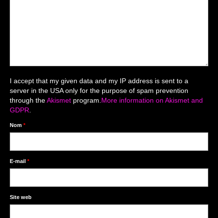
Mariage du 18.04.2026
Séance du 06.06.2026
Mariage du 27.06
Séance Nouveau Né
I accept that my given data and my IP address is sent to a
Cartes de remerciement
server in the USA only for the purpose of spam prevention
through the
Akismet
program.
More information on Akismet and
Photomontages
GDPR
.
Prestations
Nom
*
Tarifs
Contact
E-mail
*
Livre d’Or
Site web
Décors studio / Tenues / Accessoires