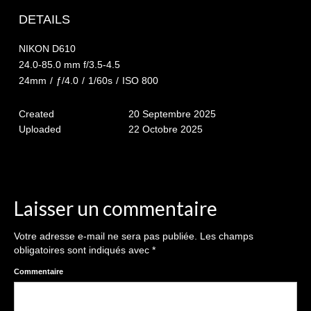
The smash cake: 1 an / 2
DETAILS
Séance Noël
NIKON D610
Enfants
24.0-85.0 mm f/3.5-4.5
24mm
/
ƒ/4.0
/
1/60s
/
ISO 800
les 8 – 17 ans
Created
20 Septembre 2025
Au Feminin
Uploaded
22 Octobre 2025
Le 8 décembre Lyon
Carnaval d’Annecy
Macro
Laisser un commentaire
Reportages / Nature morte
Votre adresse e-mail ne sera pas publiée.
Les champs
obligatoires sont indiqués avec
*
Galeries Privées
Commentaire
séance du 25.04.26