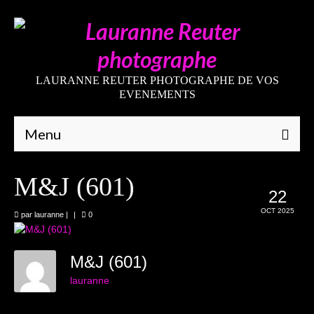
LAURANNE REUTER PHOTOGRAPHE DE VOS
EVENEMENTS
Menu
Qui suis-je
M&J (601)
22
Galeries
OCT 2025
par
lauranne
|
|
0
Mariages
Grossesses
M&J (601)
lauranne
Nouveaux-nés