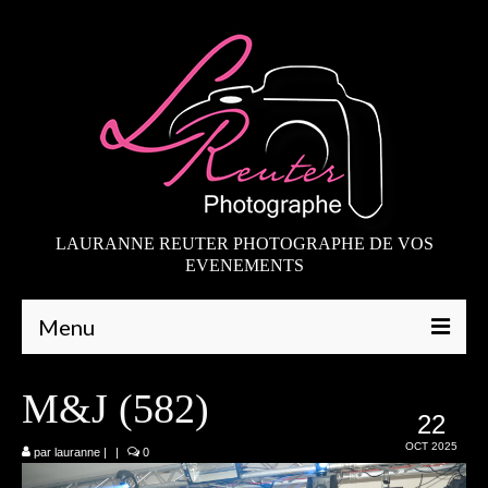
LAURANNE REUTER PHOTOGRAPHE DE VOS
EVENEMENTS
Menu
Qui suis-je
M&J (582)
22
Galeries
OCT 2025
par
lauranne
|
|
0
Mariages