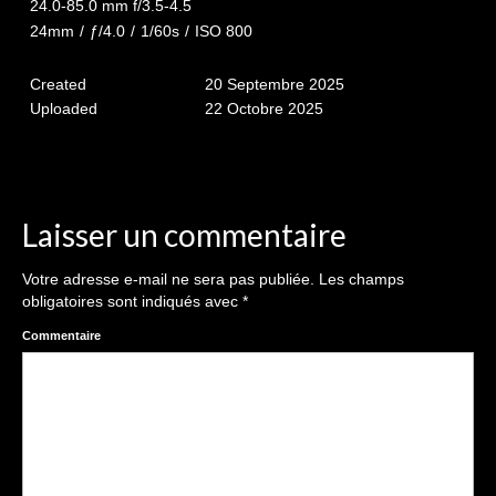
24.0-85.0 mm f/3.5-4.5
24mm
/
ƒ/4.0
/
1/60s
/
ISO 800
Galeries Privées
séance du 25.04.26
Created
20 Septembre 2025
Uploaded
22 Octobre 2025
Mariage du 18.04.2026
Séance du 06.06.2026
Mariage du 27.06
Laisser un commentaire
Séance Nouveau Né
Votre adresse e-mail ne sera pas publiée.
Les champs
obligatoires sont indiqués avec
*
Cartes de remerciement
Commentaire
Photomontages
Prestations
Tarifs
Contact