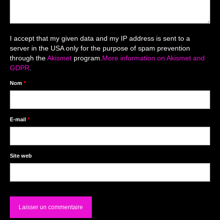
Livre d’Or
Décors studio / Tenues / Accessoires
I accept that my given data and my IP address is sent to a
server in the USA only for the purpose of spam prevention
through the
Akismet
program.
More information on Akismet and
GDPR
.
Nom
*
E-mail
*
Site web