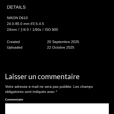
The smash cake: 1 an / 2
DETAILS
Séance Noël
NIKON D610
Enfants
24.0-85.0 mm f/3.5-4.5
24mm
/
ƒ/4.0
/
1/60s
/
ISO 800
les 8 – 17 ans
Created
20 Septembre 2025
Au Feminin
Uploaded
22 Octobre 2025
Le 8 décembre Lyon
Carnaval d’Annecy
Macro
Laisser un commentaire
Reportages / Nature morte
Votre adresse e-mail ne sera pas publiée.
Les champs
obligatoires sont indiqués avec
*
Galeries Privées
Commentaire
séance du 25.04.26