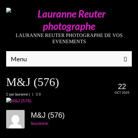
LAURANNE REUTER PHOTOGRAPHE DE VOS
EVENEMENTS
Menu
Qui suis-je
M&J (576)
22
Galeries
OCT 2025
par
lauranne
|
|
0
Mariages
Grossesses
M&J (576)
lauranne
Nouveaux-nés