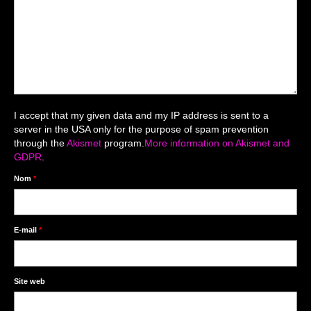
Mariage du 18.04.2026
Séance du 06.06.2026
Mariage du 27.06
Séance Nouveau Né
I accept that my given data and my IP address is sent to a
Cartes de remerciement
server in the USA only for the purpose of spam prevention
through the
Akismet
program.
More information on Akismet and
Photomontages
GDPR
.
Prestations
Nom
*
Tarifs
Contact
E-mail
*
Livre d’Or
Site web
Décors studio / Tenues / Accessoires