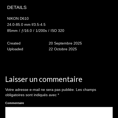
The smash cake: 1 an / 2
DETAILS
Séance Noël
NIKON D610
Enfants
24.0-85.0 mm f/3.5-4.5
85mm
/
ƒ/16.0
/
1/200s
/
ISO 320
les 8 – 17 ans
Created
20 Septembre 2025
Au Feminin
Uploaded
22 Octobre 2025
Le 8 décembre Lyon
Carnaval d’Annecy
Macro
Laisser un commentaire
Reportages / Nature morte
Votre adresse e-mail ne sera pas publiée.
Les champs
obligatoires sont indiqués avec
*
Galeries Privées
Commentaire
séance du 25.04.26