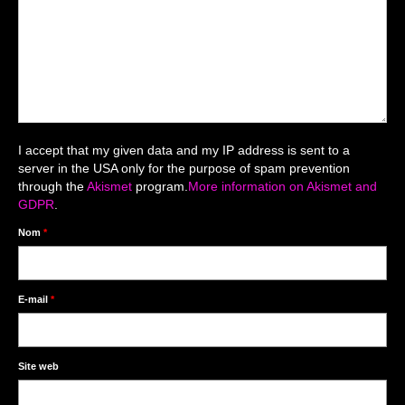
Mariage du 18.04.2026
Séance du 06.06.2026
Mariage du 27.06
Séance Nouveau Né
I accept that my given data and my IP address is sent to a
Cartes de remerciement
server in the USA only for the purpose of spam prevention
through the
Akismet
program.
More information on Akismet and
Photomontages
GDPR
.
Prestations
Nom
*
Tarifs
Contact
E-mail
*
Livre d’Or
Site web
Décors studio / Tenues / Accessoires