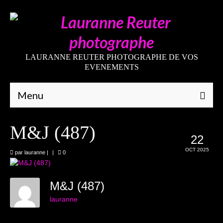
LAURANNE REUTER PHOTOGRAPHE DE VOS
EVENEMENTS
Menu
Qui suis-je
M&J (487)
22
Galeries
OCT 2025
par
lauranne
|
|
0
Mariages
Grossesses
M&J (487)
lauranne
Nouveaux-nés