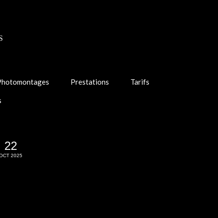
S
Photomontages
Prestations
Tarifs
s
22
OCT 2025