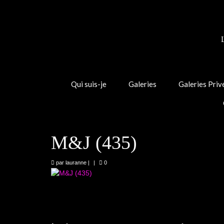
Qui suis-je
Galeries
Galeries Priv
M&J (435)
par
lauranne
|
|
0