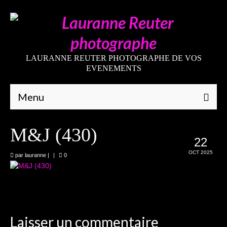
LAURANNE REUTER PHOTOGRAPHE DE VOS
EVENEMENTS
Menu
Qui suis-je
M&J (430)
22
Galeries
OCT 2025
par
lauranne
|
|
0
Mariages
Grossesses
Nouveaux-nés
Laisser un commentaire