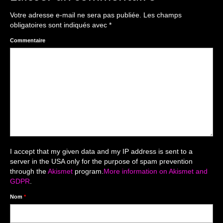
The smash cake: 1 an / 2
Votre adresse e-mail ne sera pas publiée.
Les champs
Séance Noël
obligatoires sont indiqués avec
*
Enfants
Commentaire
les 8 – 17 ans
Au Feminin
Le 8 décembre Lyon
Carnaval d’Annecy
Macro
I accept that my given data and my IP address is sent to a
server in the USA only for the purpose of spam prevention
Reportages / Nature morte
through the
Akismet
program.
More information on Akismet and
GDPR
.
Galeries Privées
Nom
*
séance du 25.04.26