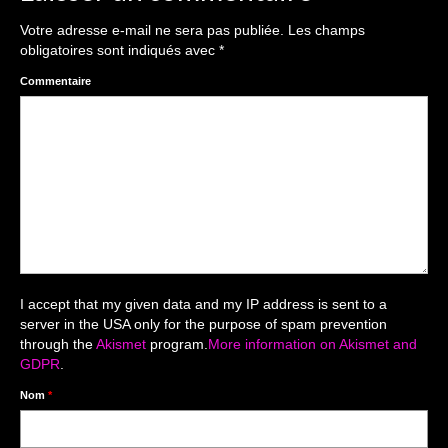
The smash cake: 1 an / 2
Votre adresse e-mail ne sera pas publiée.
Les champs
Séance Noël
obligatoires sont indiqués avec
*
Enfants
Commentaire
les 8 – 17 ans
Au Feminin
Le 8 décembre Lyon
Carnaval d’Annecy
Macro
I accept that my given data and my IP address is sent to a
server in the USA only for the purpose of spam prevention
Reportages / Nature morte
through the
Akismet
program.
More information on Akismet and
GDPR
.
Galeries Privées
Nom
*
séance du 25.04.26