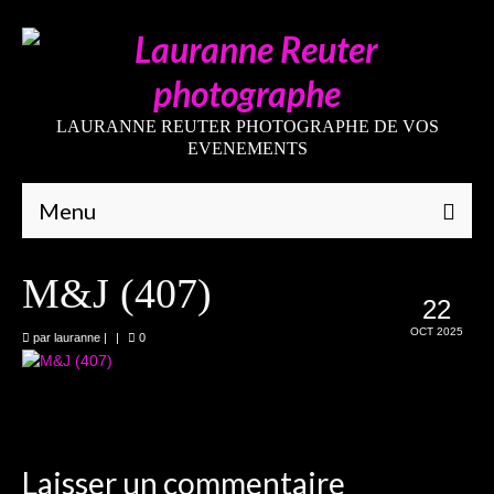
LAURANNE REUTER PHOTOGRAPHE DE VOS
EVENEMENTS
Menu
Qui suis-je
M&J (407)
22
Galeries
OCT 2025
par
lauranne
|
|
0
Mariages
Grossesses
Nouveaux-nés
Laisser un commentaire