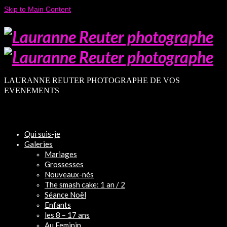
Skip to Main Content
LAURANNE REUTER PHOTOGRAPHE DE VOS
EVENEMENTS
Qui suis-je
Galeries
Mariages
Grossesses
Nouveaux-nés
The smash cake: 1 an / 2
Séance Noël
Enfants
les 8 – 17 ans
Au Feminin