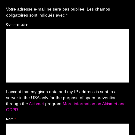
The smash cake: 1 an / 2
Votre adresse e-mail ne sera pas publiée.
Les champs
Séance Noël
obligatoires sont indiqués avec
*
Enfants
Commentaire
les 8 – 17 ans
Au Feminin
Le 8 décembre Lyon
Carnaval d’Annecy
Macro
I accept that my given data and my IP address is sent to a
server in the USA only for the purpose of spam prevention
Reportages / Nature morte
through the
Akismet
program.
More information on Akismet and
GDPR
.
Galeries Privées
Nom
*
séance du 25.04.26