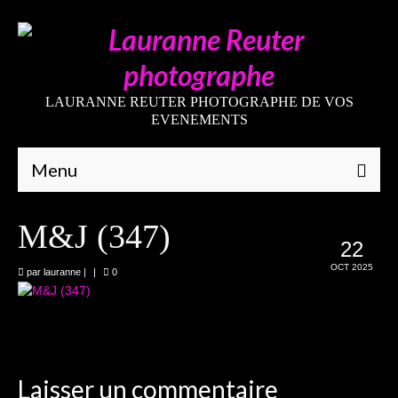
LAURANNE REUTER PHOTOGRAPHE DE VOS
EVENEMENTS
Menu
Qui suis-je
M&J (347)
22
Galeries
OCT 2025
par
lauranne
|
|
0
Mariages
Grossesses
Nouveaux-nés
Laisser un commentaire