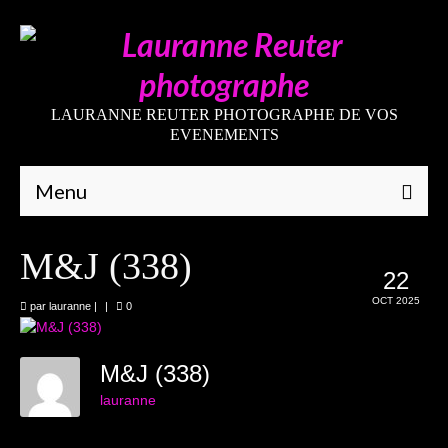
LAURANNE REUTER PHOTOGRAPHE DE VOS
EVENEMENTS
Menu
Qui suis-je
M&J (338)
22
Galeries
OCT 2025
par
lauranne
|
|
0
Mariages
Grossesses
M&J (338)
lauranne
Nouveaux-nés