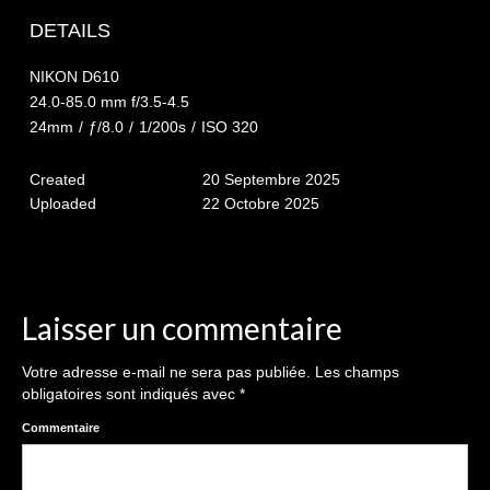
The smash cake: 1 an / 2
DETAILS
Séance Noël
NIKON D610
Enfants
24.0-85.0 mm f/3.5-4.5
24mm
/
ƒ/8.0
/
1/200s
/
ISO 320
les 8 – 17 ans
Created
20 Septembre 2025
Au Feminin
Uploaded
22 Octobre 2025
Le 8 décembre Lyon
Carnaval d’Annecy
Macro
Laisser un commentaire
Reportages / Nature morte
Votre adresse e-mail ne sera pas publiée.
Les champs
obligatoires sont indiqués avec
*
Galeries Privées
Commentaire
séance du 25.04.26