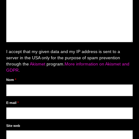
Mariage du 18.04.2026
Séance du 06.06.2026
Mariage du 27.06
Séance Nouveau Né
I accept that my given data and my IP address is sent to a
Cartes de remerciement
server in the USA only for the purpose of spam prevention
through the
Akismet
program.
More information on Akismet and
Photomontages
GDPR
.
Prestations
Nom
*
Tarifs
Contact
E-mail
*
Livre d’Or
Site web
Décors studio / Tenues / Accessoires