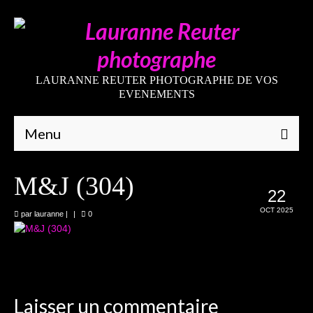
LAURANNE REUTER PHOTOGRAPHE DE VOS
EVENEMENTS
Menu
Qui suis-je
M&J (304)
22
Galeries
OCT 2025
par
lauranne
|
|
0
Mariages
Grossesses
Nouveaux-nés
Laisser un commentaire