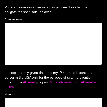
The smash cake: 1 an / 2
Votre adresse e-mail ne sera pas publiée.
Les champs
Séance Noël
obligatoires sont indiqués avec
*
Enfants
Commentaire
les 8 – 17 ans
Au Feminin
Le 8 décembre Lyon
Carnaval d’Annecy
Macro
I accept that my given data and my IP address is sent to a
server in the USA only for the purpose of spam prevention
Reportages / Nature morte
through the
Akismet
program.
More information on Akismet and
GDPR
.
Galeries Privées
Nom
*
séance du 25.04.26