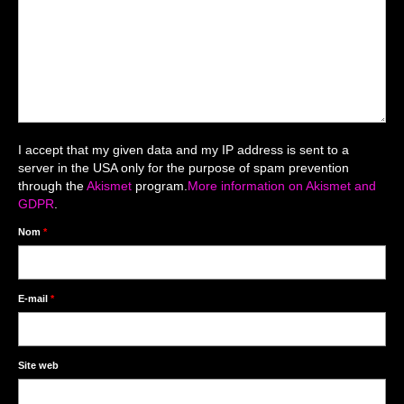
Mariage du 18.04.2026
Séance du 06.06.2026
Mariage du 27.06
Séance Nouveau Né
I accept that my given data and my IP address is sent to a
Cartes de remerciement
server in the USA only for the purpose of spam prevention
through the
Akismet
program.
More information on Akismet and
Photomontages
GDPR
.
Prestations
Nom
*
Tarifs
Contact
E-mail
*
Livre d’Or
Site web
Décors studio / Tenues / Accessoires