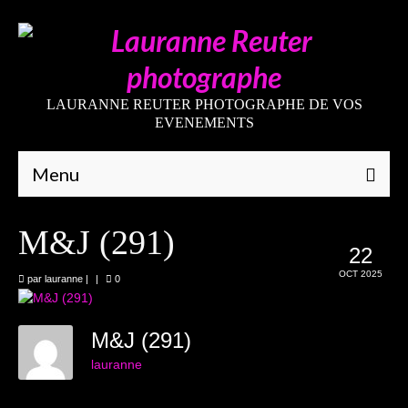
LAURANNE REUTER PHOTOGRAPHE DE VOS
EVENEMENTS
Menu
Qui suis-je
M&J (291)
22
Galeries
OCT 2025
par
lauranne
|
|
0
Mariages
Grossesses
M&J (291)
lauranne
Nouveaux-nés