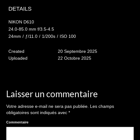
The smash cake: 1 an / 2
DETAILS
Séance Noël
NIKON D610
Enfants
24.0-85.0 mm f/3.5-4.5
24mm
/
ƒ/11.0
/
1/200s
/
ISO 100
les 8 – 17 ans
Created
20 Septembre 2025
Au Feminin
Uploaded
22 Octobre 2025
Le 8 décembre Lyon
Carnaval d’Annecy
Macro
Laisser un commentaire
Reportages / Nature morte
Votre adresse e-mail ne sera pas publiée.
Les champs
obligatoires sont indiqués avec
*
Galeries Privées
Commentaire
séance du 25.04.26