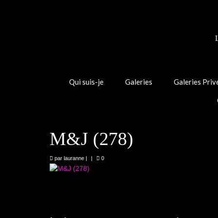
Qui suis-je
Galeries
Galeries Priv
M&J (278)
par
lauranne
|
|
0