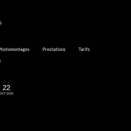
S
Photomontages
Prestations
Tarifs
s
22
OCT 2025