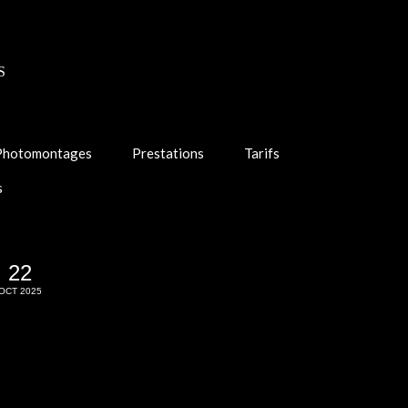
S
Photomontages
Prestations
Tarifs
s
22
OCT 2025