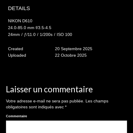
The smash cake: 1 an / 2
DETAILS
Séance Noël
NIKON D610
Enfants
24.0-85.0 mm f/3.5-4.5
24mm
/
ƒ/11.0
/
1/200s
/
ISO 100
les 8 – 17 ans
Created
20 Septembre 2025
Au Feminin
Uploaded
22 Octobre 2025
Le 8 décembre Lyon
Carnaval d’Annecy
Macro
Laisser un commentaire
Reportages / Nature morte
Votre adresse e-mail ne sera pas publiée.
Les champs
obligatoires sont indiqués avec
*
Galeries Privées
Commentaire
séance du 25.04.26