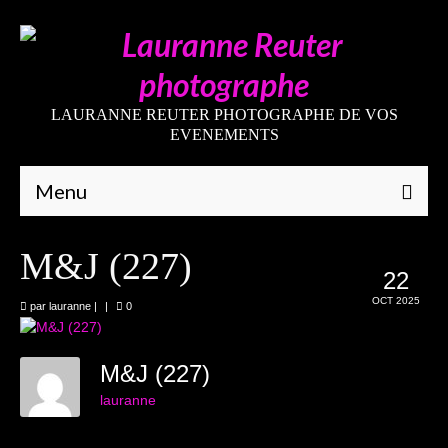
LAURANNE REUTER PHOTOGRAPHE DE VOS
EVENEMENTS
Menu
Qui suis-je
M&J (227)
22
Galeries
OCT 2025
par
lauranne
|
|
0
Mariages
Grossesses
M&J (227)
lauranne
Nouveaux-nés