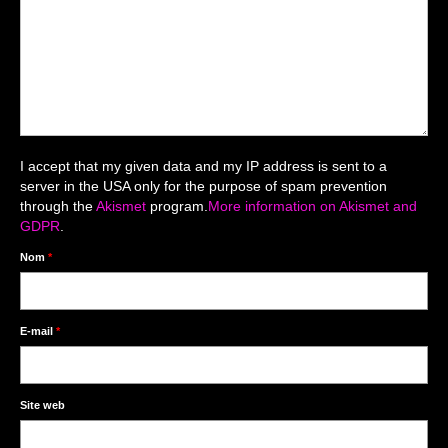
Mariage du 18.04.2026
Séance du 06.06.2026
Mariage du 27.06
Séance Nouveau Né
I accept that my given data and my IP address is sent to a
Cartes de remerciement
server in the USA only for the purpose of spam prevention
through the
Akismet
program.
More information on Akismet and
Photomontages
GDPR
.
Prestations
Nom
*
Tarifs
Contact
E-mail
*
Livre d’Or
Site web
Décors studio / Tenues / Accessoires