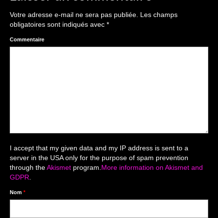
The smash cake: 1 an / 2
Votre adresse e-mail ne sera pas publiée.
Les champs
Séance Noël
obligatoires sont indiqués avec
*
Enfants
Commentaire
les 8 – 17 ans
Au Feminin
Le 8 décembre Lyon
Carnaval d’Annecy
Macro
I accept that my given data and my IP address is sent to a
server in the USA only for the purpose of spam prevention
Reportages / Nature morte
through the
Akismet
program.
More information on Akismet and
GDPR
.
Galeries Privées
Nom
*
séance du 25.04.26