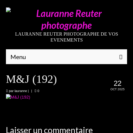
LAURANNE REUTER PHOTOGRAPHE DE VOS
EVENEMENTS
Menu
Qui suis-je
M&J (192)
22
Galeries
OCT 2025
par
lauranne
|
|
0
Mariages
Grossesses
Nouveaux-nés
Laisser un commentaire